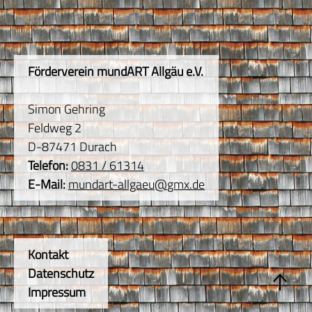
Förderverein mundART Allgäu e.V.
Simon Gehring
Feldweg 2
D-87471 Durach
Telefon:
0831 / 61314
E-Mail:
mundart-allgaeu
@
gmx.de
Kontakt
Datenschutz
Impressum