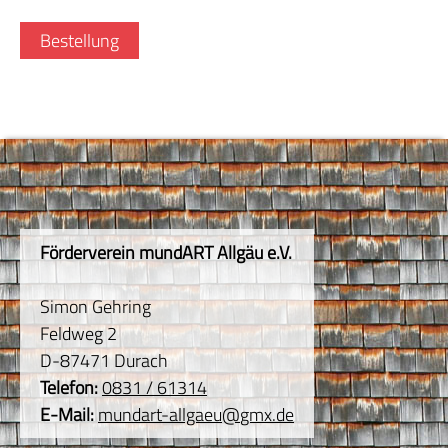
Bestellung
Förderverein mundART Allgäu e.V.
Simon Gehring
Feldweg 2
D-87471 Durach
Telefon:
0831 / 61314
E-Mail:
mundart-allgaeu
@
gmx.de